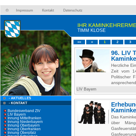
IHR KAMINKEHRERME
TIMM KLOSE
<<
<
1
2
3
96. LIV 
Kaminke
Herzliche Ei
Zeit vom 14
Politischer
ansprechen
LIV Bayern
- AKTUELLES
- KONTAKT
Erhebun
Kaminke
Bundesverband ZIV
LIV Bayern
Das Kaminke
Innung Mittelfranken
Innung Niederbayern
über Mäng
Innung Oberbayern
Gasfeuerstä
Innung Oberfranken
Innung Oberpfalz
Gasfeuer