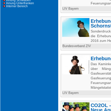
Innung Schwaben
Feuerungsanl
Innung Unterfranken
Interner Bereich
LIV Bayern
Erhebun
Schorns
Sonderdruck
die Erhebun
2016 zum He
Bundesverband ZIV
Erhebun
Das Kaminke
über Mäng
Gasfeuerstä
Gasfeuer
Feuerungsan
Mängelstatis
LIV Bayern
CO2OL -
Neue An